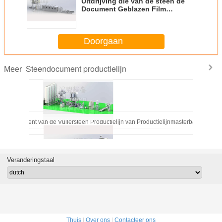
Uitdrijving die van de steen de
Document Geblazen Film
Productielijn vormen
Doorgaan
Steendocument productielijn
Meer
t Document van de Vullersteen Productielijn van Productielijnmasterbatch
Veranderingstaal
nt het Gieten de Uitdrijving die van de Rekfilm Productielijn vormen
Thuis
|
Over ons
|
Contacteer ons