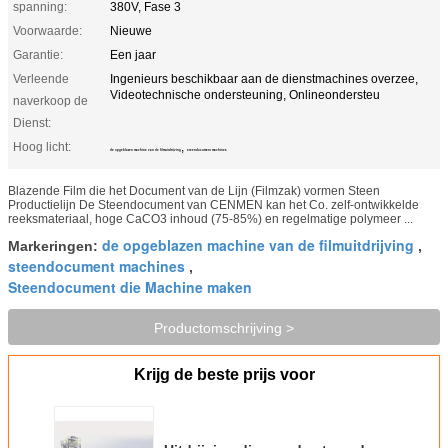
spanning:
380V, Fase 3
Voorwaarde:
Nieuwe
Garantie:
Een jaar
Verleende
Ingenieurs beschikbaar aan de dienstmachines overzee,
Videotechnische ondersteuning, Onlineondersteu
naverkoop de
Dienst:
Hoog licht:
,
de opgeblazen machine van de filmuitdrijving
steendocument machines
Blazende Film die het Document van de Lijn (Filmzak) vormen Steen
Productielijn De Steendocument van CENMEN kan het Co. zelf-ontwikkelde
reeksmateriaal, hoge CaCO3 inhoud (75-85%) en regelmatige polymeer ...
de opgeblazen machine van de filmuitdrijving
Markeringen:
,
steendocument machines
,
Steendocument die Machine maken
Productomschrijving >
Krijg de beste prijs voor