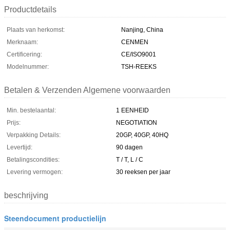
Productdetails
Plaats van herkomst:
Nanjing, China
Merknaam:
CENMEN
Certificering:
CE/ISO9001
Modelnummer:
TSH-REEKS
Betalen & Verzenden Algemene voorwaarden
Min. bestelaantal:
1 EENHEID
Prijs:
NEGOTIATION
Verpakking Details:
20GP, 40GP, 40HQ
Levertijd:
90 dagen
Betalingscondities:
T / T, L / C
Levering vermogen:
30 reeksen per jaar
beschrijving
Steendocument productielijn